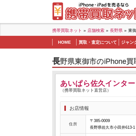
携帯買取ネット
»
店舗検索
»
長野県
»
東
HOME
買取・査定について
ジャン
長野県東御市のiPhone
あいぱら佐久インター
（携帯買取ネット直営店）
お店情報
〒385-0009
住所
長野県佐久市小田井613-